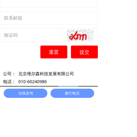
重置
提交
公司：
北京维尔森科技发展有限公司
电话：
010-60240986
手机：
18611999142
首页
方案展示
工程案例
联系我们
一键拨号
在线咨询
拨打电话
邮箱：
597462646@qq.com